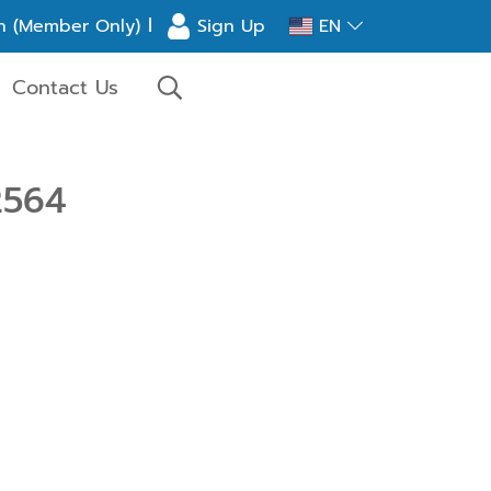
l
n (Member Only)
Sign Up
EN
Contact Us
2564