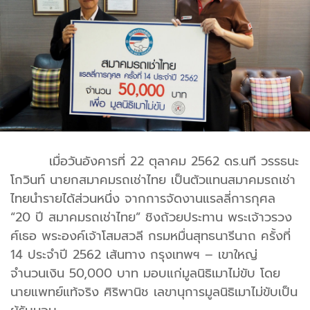
เมื่อวันอังคารที่ 22 ตุลาคม 2562 ดร.นที วรรธนะ
โกวินท์ นายกสมาคมรถเช่าไทย เป็นตัวแทนสมาคมรถเช่า
ไทยนำรายได้ส่วนหนึ่ง จากการจัดงานแรลลี่การกุศล
“20 ปี สมาคมรถเช่าไทย” ชิงถ้วยประทาน พระเจ้าวรวง
ศ์เธอ พระองค์เจ้าโสมสวลี กรมหมื่นสุทธนารีนาถ ครั้งที่
14 ประจำปี 2562 เส้นทาง กรุงเทพฯ – เขาใหญ่
จำนวนเงิน 50,000 บาท มอบแก่มูลนิธิเมาไม่ขับ โดย
นายแพทย์แท้จริง ศิริพานิช เลขานุการมูลนิธิเมาไม่ขับเป็น