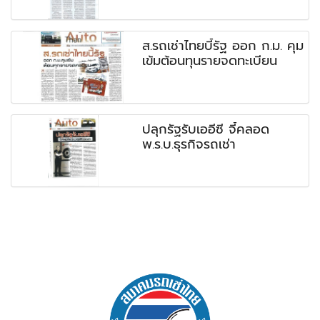
ส.รถเช่าไทยบี้รัฐ ออก ก.ม. คุม
เข้มต้อนทุนรายจดทะเบียน
ปลุกรัฐรับเออีซี จี้คลอด
พ.ร.บ.ธุรกิจรถเช่า