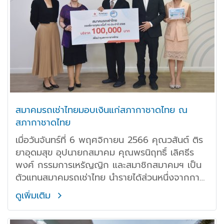
สมาคมรถเช่าไทยมอบเงินแก่สภากาชาดไทย ณ
สภากาชาดไทย
เมื่อวันจันทร์ที่ 6 พฤศจิกายน 2566 คุณวสันต์ ติร
ยาอุดมสุข อุปนายกสมาคม คุณพรนิฤทธิ์ เลิศธีร
พงศ์ กรรมการเหรัญญิก และสมาชิกสมาคมฯ เป็น
ตัวแทนสมาคมรถเช่าไทย นำรายได้ส่วนหนึ่งจากการ
จัดกิจกรรมแรลลี่การกุศล “Happy Time Happy
ดูเพิ่มเติม
Charity @หัวหิน”