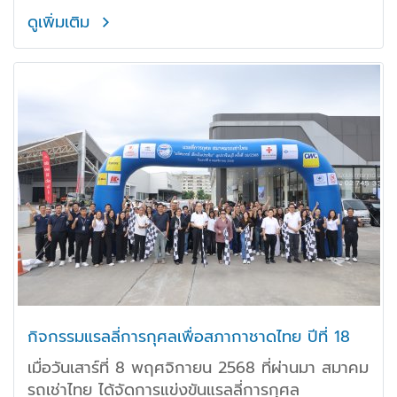
และให้การต้อนรับสมาชิกอย่างอบอุ่นในโอกาสนี้
ดูเพิ่มเติม
ดร.นที วรรธนะโกวินท์ นายกสมาคม พร้อมด้วย คุณ
พรนิฤทธิ์ เลิศธีรพงศ์ กรรมการเหรัญญิกสมาคม
ร่วมมอบของที่ระลึกแก่ คุณชัยทัศน์ วันชัย
กรรมการผู้จัดการ บริษัท สยามออโต้แบคส์ จำกัด
ในโอกาสสนับสนุนสถานที่จัดประชุม โดยสรุปประเด็น
สาระสำคัญจากการประชุม ดังนี้
กิจกรรมแรลลี่การกุศลเพื่อสภากาชาดไทย ปีที่ 18
เมื่อวันเสาร์ที่ 8 พฤศจิกายน 2568 ที่ผ่านมา สมาคม
รถเช่าไทย ได้จัดการแข่งขันแรลลี่การกุศล