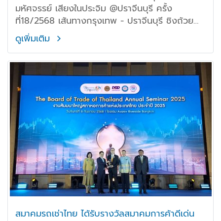
มหัศจรรย์ เสียงในประจิม @ปราจีนบุรี ครั้ง
ที่18/2568 เส้นทางกรุงเทพ - ปราจีนบุรี ชิงถ้วย
ประทานของพระองค์เจ้าวรวงค์เธอ พระองค์เจ้าโสม
ดูเพิ่มเติม
สวลี กรมหมื่นสุทธนารีนาถ อันเป็นการหารายได้มอบ
ให้กับสภากาชาดไทย และองค์กรสาธารณะประโยชน์
อื่นๆ โดยมี ดร.นที วรรธนะโกวินท์ นายกสมาคม คุณ
วสันต์ ติรยอุดมสุข อุปนายกสมาคม คุณพรนิฤทธิ์
เลิศธีรพงศ์ กรรมการเหรัญญิก ร่วมในการจัดการ
แข่งขันในครั้งนี้ และได้รับเกียรติจาก คุณตวงรัตน์
ลิขิตพฤกษ์ กรรมการผู้จัดการ บริษัท บีเคเค กรุ๊ป
จำกัด คุณกมลวรรณ ศรีช่วย ผู้แทนจาก
สภากาชาดไทย ร่วมกันตีธงปล่อยรถเปิดการแข่งขัน
ณ โชว์รูม BYD Autopia เทพารักษ์ พร้อมทั้ง
สมาชิกอย่างพร้อมเพรียงและสนุกสนาน
สมาคมรถเช่าไทย ได้รับรางวัลสมาคมการค้าดีเด่น