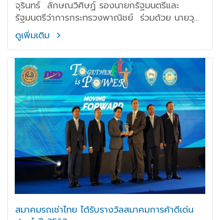
จุรินทร์ ลักษณวิศิษฏ์ รองนายกรัฐมนตรีและ
รัฐมนตรีว่าการกระทรวงพาณิชย์ ร่วมด้วย นายวุฒิ
ไกร ลีวีระพันธุ์ อธิบดีกรมพัฒนาธุรกิจการค้า
ดูเพิ่มเติม
สมาคมรถเช่าไทย ได้รับรางวัลสมาคมการค้าดีเด่น