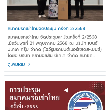
สมาคมรถเช่าไทยจัดประชุม ครั้งที่ 2/2568
สมาคมรถเช่าไทย จัดประชุมสามัญครั้งที่ 2/2568
เมื่อวันพุธที่ 21 พฤษภาคม 2568 ณ บริษัท เบนซ์
บีเคเค กรุ๊ป จำกัด (โชว์รูมรถยนต์เมอร์เซเดส-เบนซ์)
โดยมี บริษัท สยามนิสสัน บีเคเค จำกัด สมาชิก
สามัญของสมาคมฯ ให้เกียรติเป็นเจ้าภาพดร.นที
ดูเพิ่มเติม
วรรธนะโกวินท์ นายกสมาคม และคุณพรนิฤทธ์ เลิศ
ธีรพงศ์ กรรมการเหรัญญิกสมาคม ได้มอบของที่
ระลึกให้กับ คุณพุทธิกาญจน์ ลิขิตพฤกษ์ กรรมการ
ผู้จัดการ บริษัท สยามนิสสัน บีเคเค จำกัด และคุณ
ตวงรัตน์ ลิขิตพฤกษ์ กรรมการผู้จัดการ บริษัท
เบนซ์ บีเคเค กรุ๊ป จำกัด