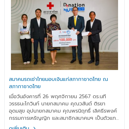
สมาคมรถเช่าไทยมอบเงินแก่สภากาชาดไทย ณ
สภากาชาดไทย
เมื่อวันอังคารที่ 26 พฤศจิกายน 2567 ดร.นที
วรรธนะโกวินท์ นายกสมาคม คุณวสันต์ ติรยา
อุดมสุข อุปนายกสมาคม คุณพรนิฤทธิ์ เลิศธีรพงศ์
กรรมการเหรัญญิก และสมาชิกสมาคมฯ เป็นตัวแทน
สมาคมรถเช่าไทย
ดูเพิ่มเติม