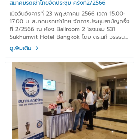
สมาคมรถเช่าไทยจัดประชุม ครั้งที่2/2566
เมื่อวันอังคารที่ 23 พฤษภาคม 2566 เวลา 15.00-
17.00 น. สมาคมรถเช่าไทย จัดการประชุมสามัญครั้ง
ที่ 2/2566 ณ ห้อง Ballroom 2 โรงแรม S31
Sukhumvit Hotel Bangkok โดย ดร.นที วรรธนะ
โกวินท์ นายกสมาคม คุณพรนิฤทธิ์ เลิศธีรพงศ์
ดูเพิ่มเติม
กรรมการเหรัญญิกสมาคม พร้อมด้วยสมาชิก เข้า
ร่วมประชุมกันอย่างพร้อมเพรียง