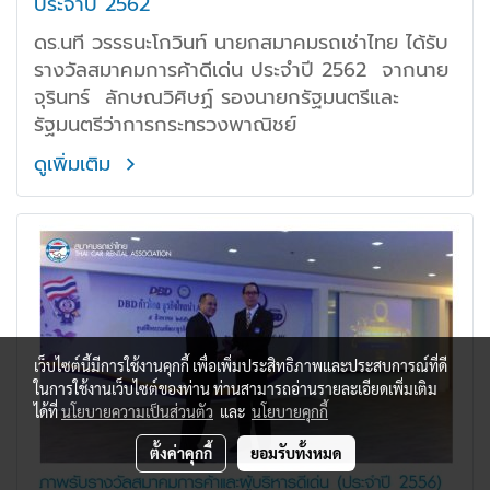
ประจำปี 2562
ดร.นที วรรธนะโกวินท์ นายกสมาคมรถเช่าไทย ได้รับ
รางวัลสมาคมการค้าดีเด่น ประจำปี 2562 จากนาย
จุรินทร์ ลักษณวิศิษฏ์ รองนายกรัฐมนตรีและ
รัฐมนตรีว่าการกระทรวงพาณิชย์
ดูเพิ่มเติม
เว็บไซต์นี้มีการใช้งานคุกกี้ เพื่อเพิ่มประสิทธิภาพและประสบการณ์ที่ดี
ในการใช้งานเว็บไซต์ของท่าน ท่านสามารถอ่านรายละเอียดเพิ่มเติม
ได้ที่
นโยบายความเป็นส่วนตัว
และ
นโยบายคุกกี้
ตั้งค่าคุกกี้
ยอมรับทั้งหมด