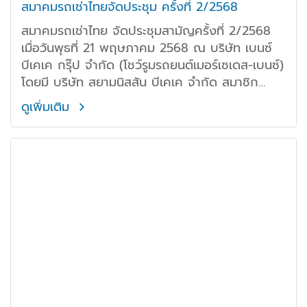
สมาคมรถเช่าไทยจัดประชุม ครั้งที่ 2/2568
สมาคมรถเช่าไทย จัดประชุมสามัญครั้งที่ 2/2568
เมื่อวันพุธที่ 21 พฤษภาคม 2568 ณ บริษัท เบนซ์
บีเคเค กรุ๊ป จำกัด (โชว์รูมรถยนต์เมอร์เซเดส-เบนซ์)
โดยมี บริษัท สยามนิสสัน บีเคเค จำกัด สมาชิก
สามัญของสมาคมฯ ให้เกียรติเป็นเจ้าภาพดร.นที
ดูเพิ่มเติม
วรรธนะโกวินท์ นายกสมาคม และคุณพรนิฤทธ์ เลิศ
ธีรพงศ์ กรรมการเหรัญญิกสมาคม ได้มอบของที่
ระลึกให้กับ คุณพุทธิกาญจน์ ลิขิตพฤกษ์ กรรมการ
ผู้จัดการ บริษัท สยามนิสสัน บีเคเค จำกัด และคุณ
ตวงรัตน์ ลิขิตพฤกษ์ กรรมการผู้จัดการ บริษัท
เบนซ์ บีเคเค กรุ๊ป จำกัด