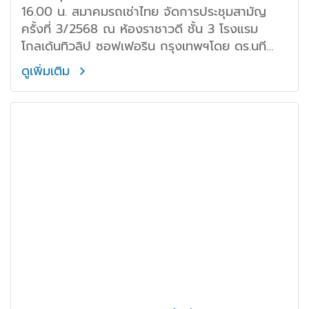
16.00 น. สมาคมรถเช่าไทย จัดการประชุมสามัญ
ครั้งที่ 3/2568 ณ ห้องราชาวดี ชั้น 3 โรงแรม
โกลเด้นทิวลิป ซอฟเฟอริน กรุงเทพฯโดย ดร.นที
วรรธนะโกวินท์ นายกสมาคม พร้อมด้วยสมาชิก เข้า
ดูเพิ่มเติม
ร่วมประชุมกันอย่างพร้อมเพรียง เพื่อหารือและ
พิจารณาประเด็นสำคัญต่างๆ ที่ส่งผลต่อการดำเนิน
ธุรกิจในอุตสาหกรรมรถเช่า ดังนี้