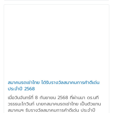
พรนิฤทธิ์ เลิศธีรพงศ์ กรรมการเหรัญญิกสมาคม
ร่วมมอบของที่ระลึกแก่ คุณชัยทัศน์ วันชัย
กรรมการผู้จัดการ บริษัท สยามออโต้แบคส์ จำกัด
ในโอกาสสนับสนุนสถานที่จัดประชุม โดยสรุปประเด็น
สาระสำคัญจากการประชุม ดังนี้
สมาคมรถเช่าไทย ได้รับรางวัลสมาคมการค้าดีเด่น
ประจำปี 2568
เมื่อวันจันทร์ที่ 8 กันยายน 2568 ที่ผ่านมา ดร.นที
วรรธนะโกวินท์ นายกสมาคมรถเช่าไทย เป็นตัวแทน
สมาคมฯ รับรางวัลสมาคมการค้าดีเด่น ประจำปี