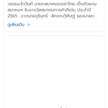
วรรธนะโกวินท์ นายกสมาคมรถเช่าไทย เป็นตัวแทน
สมาคมฯ รับรางวัลสมาคมการค้าดีเด่น ประจำปี
2565 จากนายจุรินทร์ ลักษณวิศิษฏ์ รองนายก
รัฐมนตรีและรัฐมนตรีว่าการกระทรวงพาณิชย์
ดูเพิ่มเติม