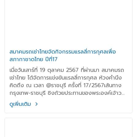
สมาคมรถเช่าไทยจัดกิจกรรมแรลลี่การกุศลเพื่อ
สภากาชาดไทย ปีที่17
เมื่อวันเสาร์ที่ 19 ตุลาคม 2567 ที่ผ่านมา สมาคมรถ
เช่าไทย ได้จัดการแข่งขันแรลลี่การกุศล ห้วงคำนึง
คิดถึง ณ เวลา @ราชบุรี ครั้งที่ 17/2567เส้นทาง
กรุงเทพ-ราชบุรี ชิงถ้วยประทานของพระองค์เจ้าว
รวงค์เธอ พระองค์เจ้าโสมสวลี กรมหมื่นสุทธนารีนาถ
ดูเพิ่มเติม
อันเป็นการหารายได้มอบให้กับสภากาชาดไทย และ
องค์กรสาธารณะประโยชน์อื่นๆ