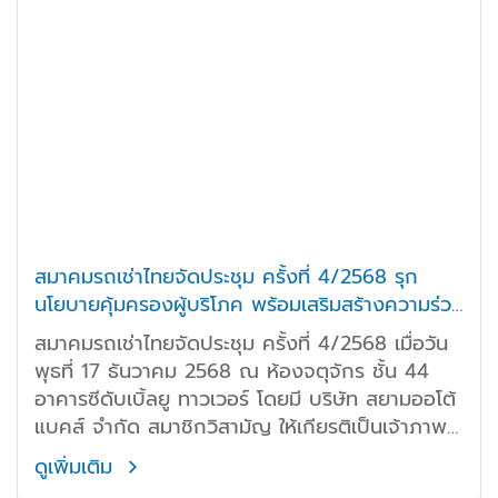
Executive Officer บริษัท ซมโปะ ประกันภัย
(ประเทศไทย) จำกัด (มหาชน) ผู้นำด้านธุรกิจประกัน
วินาศภัยคุณอากิรา นิสภกุล Sales Director บริษัท
ริดดารา ออโต้โมบาย (ประเทศไทย) จำกัด ผู้บุกเบิก
ตลาดรถกระบะพลังงานใหม่
สมาคมรถเช่าไทยจัดประชุม ครั้งที่ 4/2568 รุก
นโยบายคุ้มครองผู้บริโภค พร้อมเสริมสร้างความร่วม
มือระหว่างสมาชิก
สมาคมรถเช่าไทยจัดประชุม ครั้งที่ 4/2568 เมื่อวัน
พุธที่ 17 ธันวาคม 2568 ณ ห้องจตุจักร ชั้น 44
อาคารซีดับเบิ้ลยู ทาวเวอร์ โดยมี บริษัท สยามออโต้
แบคส์ จำกัด สมาชิกวิสามัญ ให้เกียรติเป็นเจ้าภาพ
และให้การต้อนรับสมาชิกอย่างอบอุ่นในโอกาสนี้
ดูเพิ่มเติม
ดร.นที วรรธนะโกวินท์ นายกสมาคม พร้อมด้วย คุณ