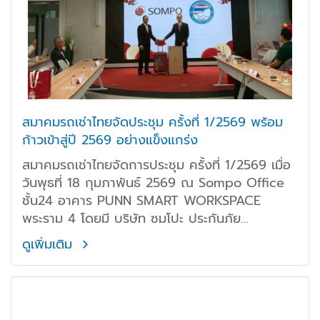
สมาคมรถเช่าไทยจัดประชุม ครั้งที่ 1/2569 พร้อม
ก้าวเข้าสู่ปี 2569 อย่างแข็งแกร่ง
สมาคมรถเช่าไทยจัดการประชุม ครั้งที่ 1/2569 เมื่อ
วันพุธที่ 18 กุมภาพันธ์ 2569 ณ Sompo Office
ชั้น24 อาคาร PUNN SMART WORKSPACE
พระราม 4 โดยมี บริษัท ซมโปะ ประกันภัย
(ประเทศไทย) จำกัด (มหาชน) ให้เกียรติเป็นเจ้าภาพ
ดูเพิ่มเติม
และให้การต้อนรับสมาชิกอย่างอบอุ่น ในโอกาสนี้
ดร.นที วรรธนะโกวินท์ นายกสมาคม มอบของที่ระลึก
ต้อนรับสมาชิกวิสามัญใหม่ 2 บริษัท อย่างเป็น
ทางการกับ คุณอะดิทยา หวาดฮัน ไทบรีวาลา Chief