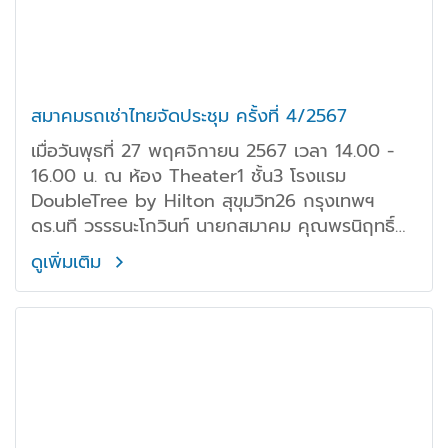
สมาคมรถเช่าไทยจัดประชุม ครั้งที่ 4/2567
เมื่อวันพุธที่ 27 พฤศจิกายน 2567 เวลา 14.00 -
16.00 น. ณ ห้อง Theater1 ชั้น3 โรงแรม
DoubleTree by Hilton สุขุมวิท26 กรุงเทพฯ
ดร.นที วรรธนะโกวินท์ นายกสมาคม คุณพรนิฤทธิ์
เลิศธีรพงศ์ กรรมการเหรัญญิก พร้อมด้วยสมาชิก
ดูเพิ่มเติม
เข้าร่วมประชุมกันอย่างพร้อมเพรียง