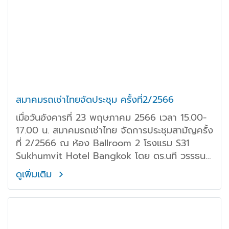
สมาคมรถเช่าไทยจัดประชุม ครั้งที่2/2566
เมื่อวันอังคารที่ 23 พฤษภาคม 2566 เวลา 15.00-
17.00 น. สมาคมรถเช่าไทย จัดการประชุมสามัญครั้ง
ที่ 2/2566 ณ ห้อง Ballroom 2 โรงแรม S31
Sukhumvit Hotel Bangkok โดย ดร.นที วรรธนะ
โกวินท์ นายกสมาคม คุณพรนิฤทธิ์ เลิศธีรพงศ์
ดูเพิ่มเติม
กรรมการเหรัญญิกสมาคม พร้อมด้วยสมาชิก เข้า
ร่วมประชุมกันอย่างพร้อมเพรียง